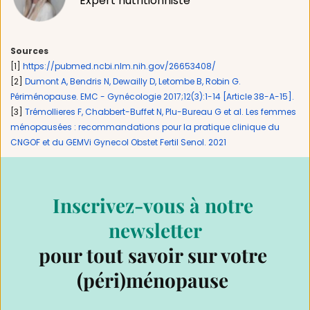
Expert nutritionniste
Sources
[1] 
https://pubmed.ncbi.nlm.nih.gov/26653408/
[2] 
Dumont A, Bendris N, Dewailly D, Letombe B, Robin G. 
Périménopause. EMC - Gynécologie 2017;12(3):1-14 [Article 38-A-15].
[3] 
Trémollieres F, Chabbert-Buffet N, Plu-Bureau G et al. Les femmes 
ménopausées : recommandations pour la pratique clinique du 
CNGOF et du GEMVi Gynecol Obstet Fertil Senol. 2021 
Inscrivez-vous à notre 
newsletter
pour tout savoir sur votre 
(péri)ménopause 