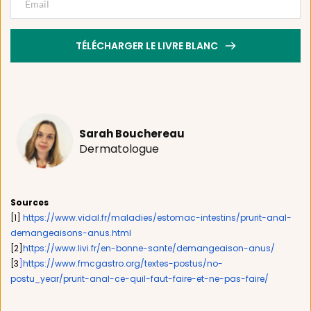
TÉLÉCHARGER LE LIVRE BLANC
Sarah Bouchereau
Dermatologue
Sources
[1] 
https://www.vidal.fr/maladies/estomac-intestins/prurit-anal-
demangeaisons-anus.html
[2]
https://www.livi.fr/en-bonne-sante/demangeaison-anus/
[3
]
https://www.fmcgastro.org/textes-postus/no-
postu_year/prurit-anal-ce-quil-faut-faire-et-ne-pas-faire/ 